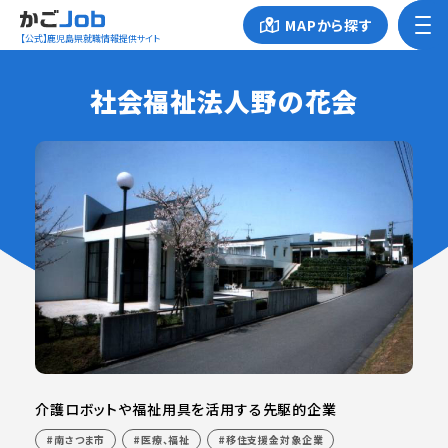
MAPから探す
【公式】鹿児島県就職情報提供サイト
社会福祉法人野の花会
介護ロボットや福祉用具を活用する先駆的企業
南さつま市
医療、福祉
移住支援金対象企業